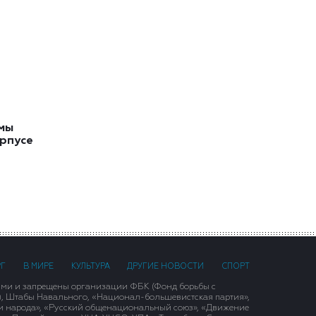
мы
орпусе
РГ
В МИРЕ
КУЛЬТУРА
ДРУГИЕ НОВОСТИ
СПОРТ
ими и запрещены организации ФБК (Фонд борьбы с
), Штабы Навального, «Национал-большевистская партия»,
и народа», «Русский общенациональный союз», «Движение