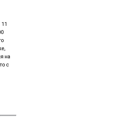
 11
00
го
же,
я на
то с