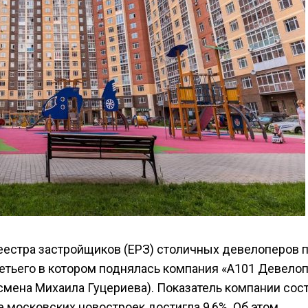
еестра застройщиков (ЕРЗ) столичных девелоперов 
ретьего в котором поднялась компания «А101 Девело
смена Михаила Гуцериева). Показатель компании сос
ке московских новостроек достигла 9,6%. Об этом