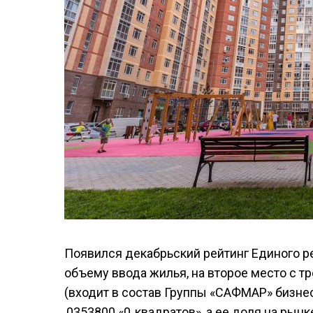
Появился декабрьский рейтинг Единого р
объему ввода жилья, на второе место с т
(входит в состав Группы «САФМАР» бизне
,0353800 «0,,квадратов», а ее доля на рын