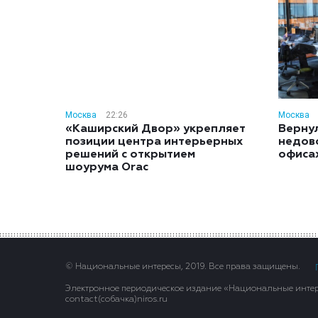
Москва
22:26
Москва
«Каширский Двор» укрепляет
Вернул
позиции центра интерьерных
недов
решений с открытием
офиса
шоурума Orac
© Национальные интересы, 2019. Все права защищены.
Электронное периодическое издание «Национальные интере
contact(сoбaчка)niros.ru