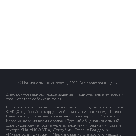
© Национальные интересы, 2019. Все права защищены.
Электронное периодическое издание «Национальные интересы» .
email: contact(сoбaчка)niros.ru
В России признаны экстремистскими и запрещены организации
ФБК (Фонд борьбы с коррупцией, признан иноагентом), Штабы
Навального, «Национал-большевистская партия», «Свидетели
Иеговы», «Армия воли народа», «Русский общенациональный
союз», «Движение против нелегальной иммиграции», «Правый
сектор», УНА-УНСО, УПА, «Тризуб им. Степана Бандеры»,
«Мизантропик дивижн», «Меджлис крымскотатарского народа»,