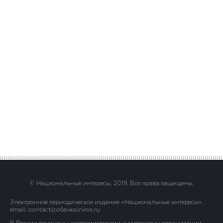
© Национальные интересы, 2019. Все права защищены.
Электронное периодическое издание «Национальные интересы» .
email: contact(сoбaчка)niros.ru