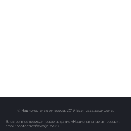
© Национальные интересы, 2019. Все права защищены.
Электронное периодическое издание «Национальные интересы» .
email: contact(сoбaчка)niros.ru