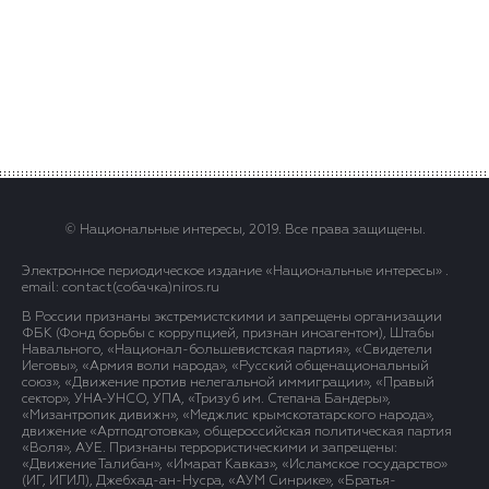
© Национальные интересы, 2019. Все права защищены.
Электронное периодическое издание «Национальные интересы» .
email: contact(сoбaчка)niros.ru
В России признаны экстремистскими и запрещены организации
ФБК (Фонд борьбы с коррупцией, признан иноагентом), Штабы
Навального, «Национал-большевистская партия», «Свидетели
Иеговы», «Армия воли народа», «Русский общенациональный
союз», «Движение против нелегальной иммиграции», «Правый
сектор», УНА-УНСО, УПА, «Тризуб им. Степана Бандеры»,
«Мизантропик дивижн», «Меджлис крымскотатарского народа»,
движение «Артподготовка», общероссийская политическая партия
«Воля», АУЕ. Признаны террористическими и запрещены:
«Движение Талибан», «Имарат Кавказ», «Исламское государство»
(ИГ, ИГИЛ), Джебхад-ан-Нусра, «АУМ Синрике», «Братья-