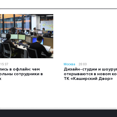
15:37
Москва
20:03
ись в офлайн: чем
Дизайн-студии и шоуру
ольны сотрудники в
открываются в новом к
х
ТК «Каширский Двор»