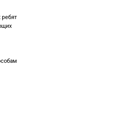
 ребят
ующих
пособам