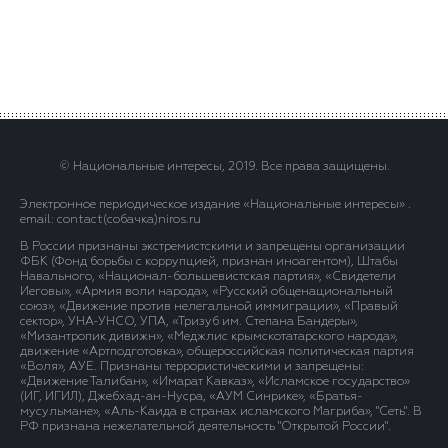
© Национальные интересы, 2019. Все права защищены.
Электронное периодическое издание «Национальные интересы» .
email: contact(сoбaчка)niros.ru
В России признаны экстремистскими и запрещены организации
ФБК (Фонд борьбы с коррупцией, признан иноагентом), Штабы
Навального, «Национал-большевистская партия», «Свидетели
Иеговы», «Армия воли народа», «Русский общенациональный
союз», «Движение против нелегальной иммиграции», «Правый
сектор», УНА-УНСО, УПА, «Тризуб им. Степана Бандеры»,
«Мизантропик дивижн», «Меджлис крымскотатарского народа»,
движение «Артподготовка», общероссийская политическая партия
«Воля», АУЕ. Признаны террористическими и запрещены:
«Движение Талибан», «Имарат Кавказ», «Исламское государство»
(ИГ, ИГИЛ), Джебхад-ан-Нусра, «АУМ Синрике», «Братья-
мусульмане», «Аль-Каида в странах исламского Магриба», "Сеть". В
РФ признана нежелательной деятельность "Открытой России".