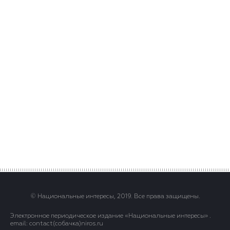
© Национальные интересы, 2019. Все права защищены.
Электронное периодическое издание «Национальные интересы» .
email: contact(сoбaчка)niros.ru