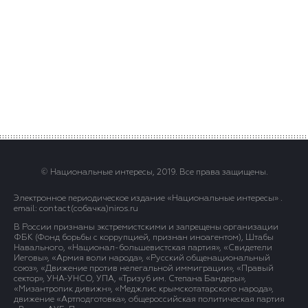
© Национальные интересы, 2019. Все права защищены.
Электронное периодическое издание «Национальные интересы» .
email: contact(сoбaчка)niros.ru
В России признаны экстремистскими и запрещены организации
ФБК (Фонд борьбы с коррупцией, признан иноагентом), Штабы
Навального, «Национал-большевистская партия», «Свидетели
Иеговы», «Армия воли народа», «Русский общенациональный
союз», «Движение против нелегальной иммиграции», «Правый
сектор», УНА-УНСО, УПА, «Тризуб им. Степана Бандеры»,
«Мизантропик дивижн», «Меджлис крымскотатарского народа»,
движение «Артподготовка», общероссийская политическая партия