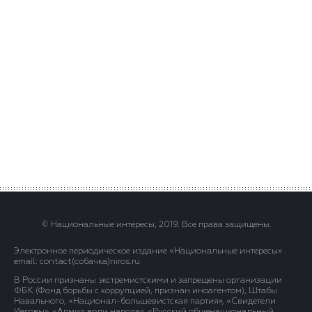
© Национальные интересы, 2019. Все права защищены.
Электронное периодическое издание «Национальные интересы» .
email: contact(сoбaчка)niros.ru
В России признаны экстремистскими и запрещены организации
ФБК (Фонд борьбы с коррупцией, признан иноагентом), Штабы
Навального, «Национал-большевистская партия», «Свидетели