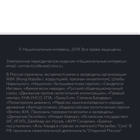
© Национальные интересы, 2019. Все права защищены.
Электронное периодическое издание «Национальные интересы» .
email: contact(сoбaчка)niros.ru
В России признаны экстремистскими и запрещены организации
ФБК (Фонд борьбы с коррупцией, признан иноагентом), Штабы
Навального, «Национал-большевистская партия», «Свидетели
Иеговы», «Армия воли народа», «Русский общенациональный
союз», «Движение против нелегальной иммиграции», «Правый
сектор», УНА-УНСО, УПА, «Тризуб им. Степана Бандеры»,
«Мизантропик дивижн», «Меджлис крымскотатарского народа»,
движение «Артподготовка», общероссийская политическая партия
«Воля», АУЕ. Признаны террористическими и запрещены:
«Движение Талибан», «Имарат Кавказ», «Исламское государство»
(ИГ, ИГИЛ), Джебхад-ан-Нусра, «АУМ Синрике», «Братья-
мусульмане», «Аль-Каида в странах исламского Магриба», "Сеть". В
РФ признана нежелательной деятельность "Открытой России".