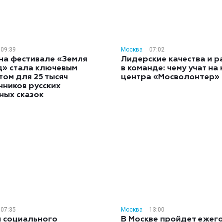
09:39
Москва
07:02
на фестивале «Земля
Лидерские качества и р
д» стала ключевым
в команде: чему учат на
ом для 25 тысяч
центра «Мосволонтер»
нников русских
ных сказок
07:35
Москва
13:00
 социального
В Москве пройдет ежег