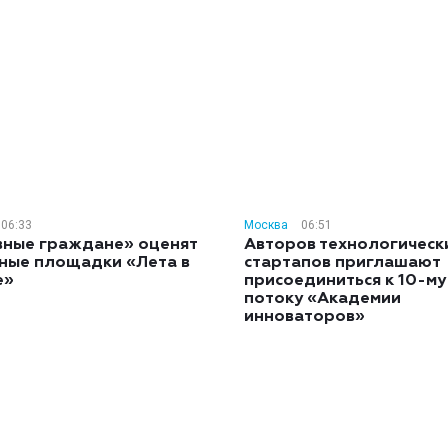
06:33
Москва
06:51
вные граждане» оценят
Авторов технологическ
ные площадки «Лета в
стартапов приглашают
е»
присоединиться к 10-му
потоку «Академии
инноваторов»