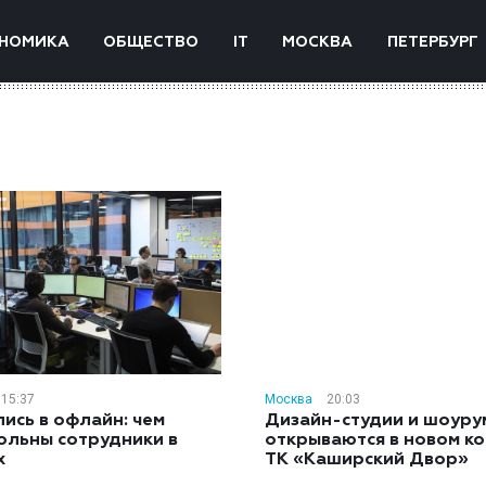
НОМИКА
ОБЩЕСТВО
IT
МОСКВА
ПЕТЕРБУРГ
15:37
Москва
20:03
ись в офлайн: чем
Дизайн-студии и шоуру
ольны сотрудники в
открываются в новом к
х
ТК «Каширский Двор»