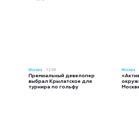
Москва
12:59
Москва
Премиальный девелопер
«Акти
выбрал Крылатское для
окруж
турнира по гольфу
Москв