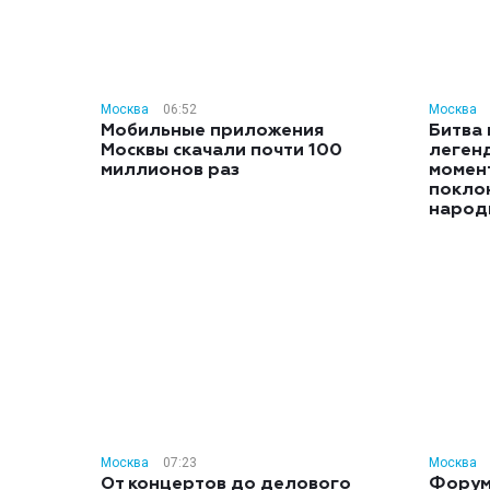
Москва
06:52
Москва
Мобильные приложения
Битва 
Москвы скачали почти 100
леген
миллионов раз
момент
покло
народ
Москва
07:23
Москва
От концертов до делового
Форум