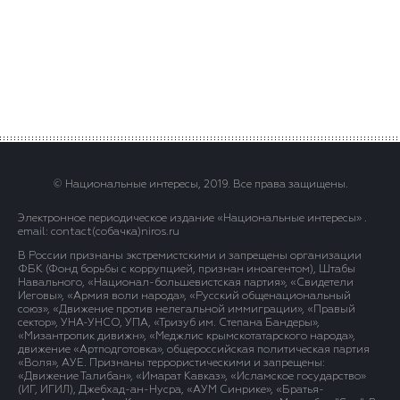
© Национальные интересы, 2019. Все права защищены.
Электронное периодическое издание «Национальные интересы» .
email: contact(сoбaчка)niros.ru
В России признаны экстремистскими и запрещены организации
ФБК (Фонд борьбы с коррупцией, признан иноагентом), Штабы
Навального, «Национал-большевистская партия», «Свидетели
Иеговы», «Армия воли народа», «Русский общенациональный
союз», «Движение против нелегальной иммиграции», «Правый
сектор», УНА-УНСО, УПА, «Тризуб им. Степана Бандеры»,
«Мизантропик дивижн», «Меджлис крымскотатарского народа»,
движение «Артподготовка», общероссийская политическая партия
«Воля», АУЕ. Признаны террористическими и запрещены:
«Движение Талибан», «Имарат Кавказ», «Исламское государство»
(ИГ, ИГИЛ), Джебхад-ан-Нусра, «АУМ Синрике», «Братья-