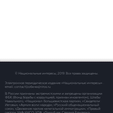
© Национальные интересы, 2019. Все права защищены.
Электронное периодическое издание «Национальные интересы» .
email: contact(сoбaчка)niros.ru
В России признаны экстремистскими и запрещены организации
ФБК (Фонд борьбы с коррупцией, признан иноагентом), Штабы
Навального, «Национал-большевистская партия», «Свидетели
Иеговы», «Армия воли народа», «Русский общенациональный
союз», «Движение против нелегальной иммиграции», «Правый
сектор», УНА-УНСО, УПА, «Тризуб им. Степана Бандеры»,