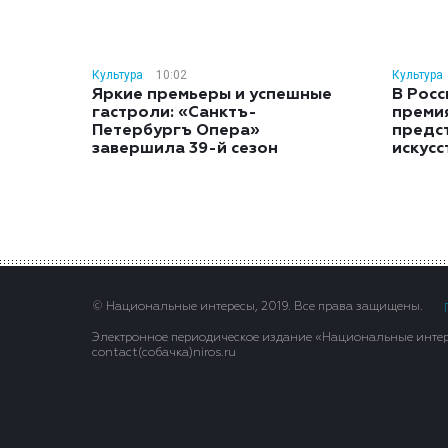
Культура
10:02
Культура
Яркие премьеры и успешные
В Росс
гастроли: «Санктъ-
преми
Петербургъ Опера»
предс
завершила 39-й сезон
искусс
© Национальные интересы, 2019. Все права защищены.
Электронное периодическое издание «Национальные интере
contact(сoбaчка)niros.ru