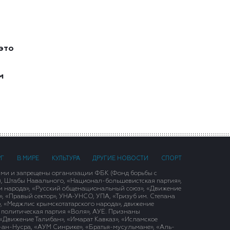
это
м
РГ
В МИРЕ
КУЛЬТУРА
ДРУГИЕ НОВОСТИ
СПОРТ
ими и запрещены организации ФБК (Фонд борьбы с
), Штабы Навального, «Национал-большевистская партия»,
и народа», «Русский общенациональный союз», «Движение
 «Правый сектор», УНА-УНСО, УПА, «Тризуб им. Степана
, «Меджлис крымскотатарского народа», движение
 политическая партия «Воля», АУЕ. Признаны
«Движение Талибан», «Имарат Кавказ», «Исламское
д-ан-Нусра, «АУМ Синрике», «Братья-мусульмане», «Аль-