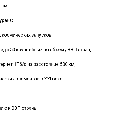
ром;
урана;
 космических запусков;
еди 50 крупнейших по объёму ВВП стран;
ернет 1Тб/с на расстояние 500 км;
еских элементов в XXI веке.
ию к ВВП страны;