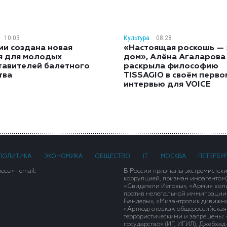
10:03
Культура
08:28
ии создана новая
«Настоящая роскошь — 
я для молодых
дом», Алёна Агаларова
тавителей балетного
раскрыла философию
тва
TISSAGIO в своём перво
интервью для VOICE
ПОЛИТИКА
ЭКОНОМИКА
ОБЩЕСТВО
IT
МОСКВА
ПЕТЕРБУ
сы» . email:
В России признаны экстремистск
коррупцией, признан иноагентом
«Свидетели Иеговы», «Армия вол
против нелегальной иммиграции»,
Бандеры», «Мизантропик дивижн»
«Артподготовка», общероссийская
террористическими и запрещены: 
государство» (ИГ, ИГИЛ), Джебха