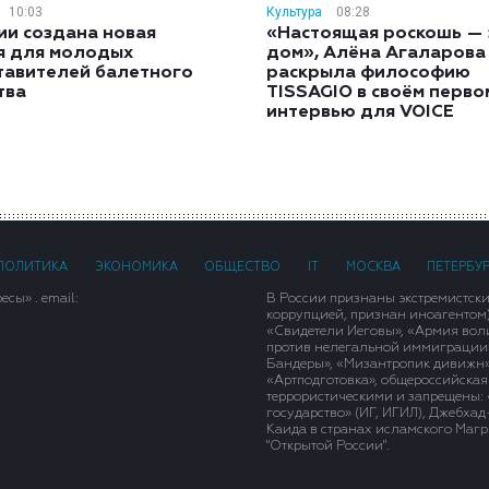
10:03
Культура
08:28
ии создана новая
«Настоящая роскошь — 
я для молодых
дом», Алёна Агаларова
тавителей балетного
раскрыла философию
тва
TISSAGIO в своём перво
интервью для VOICE
ПОЛИТИКА
ЭКОНОМИКА
ОБЩЕСТВО
IT
МОСКВА
ПЕТЕРБУ
сы» . email:
В России признаны экстремистск
коррупцией, признан иноагентом
«Свидетели Иеговы», «Армия вол
против нелегальной иммиграции»,
Бандеры», «Мизантропик дивижн»
«Артподготовка», общероссийская
террористическими и запрещены: 
государство» (ИГ, ИГИЛ), Джебха
Каида в странах исламского Магри
"Открытой России".