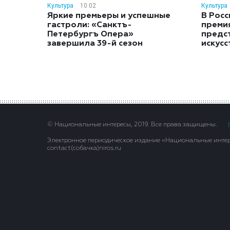
Культура
10:02
Культура
Яркие премьеры и успешные
В Росс
гастроли: «Санктъ-
преми
Петербургъ Опера»
предс
завершила 39-й сезон
искусс
© Национальные интересы, 2019. Все права защищены.
Электронное периодическое издание «Национальные интере
contact(сoбaчка)niros.ru