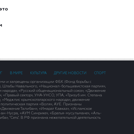
это
м
РГ
В МИРЕ
КУЛЬТУРА
ДРУГИЕ НОВОСТИ
СПОРТ
ими и запрещены организации ФБК (Фонд борьбы с
), Штабы Навального, «Национал-большевистская партия»,
и народа», «Русский общенациональный союз», «Движение
 «Правый сектор», УНА-УНСО, УПА, «Тризуб им. Степана
, «Меджлис крымскотатарского народа», движение
 политическая партия «Воля», АУЕ. Признаны
«Движение Талибан», «Имарат Кавказ», «Исламское
д-ан-Нусра, «АУМ Синрике», «Братья-мусульмане», «Аль-
ба», "Сеть". В РФ признана нежелательной деятельность