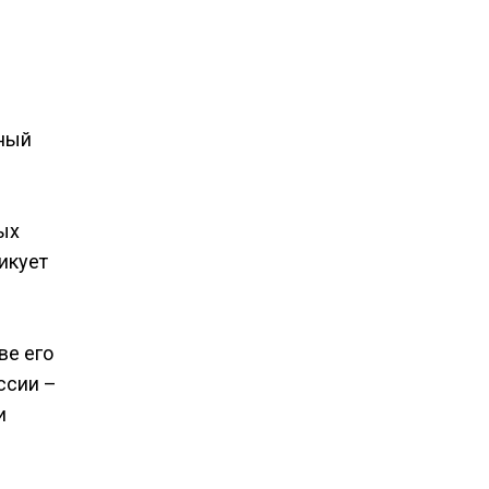
ный
ых
икует
ве его
ссии –
и