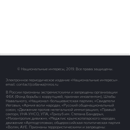
© Национальные интересы, 2019. Все права защищены.
Электронное периодическое издание «Национальные интересы» .
email: contact(сoбaчка)niros.ru
В России признаны экстремистскими и запрещены организации
ФБК (Фонд борьбы с коррупцией, признан иноагентом), Штабы
Навального, «Национал-большевистская партия», «Свидетели
Иеговы», «Армия воли народа», «Русский общенациональный
союз», «Движение против нелегальной иммиграции», «Правый
сектор», УНА-УНСО, УПА, «Тризуб им. Степана Бандеры»,
«Мизантропик дивижн», «Меджлис крымскотатарского народа»,
движение «Артподготовка», общероссийская политическая партия
«Воля», АУЕ. Признаны террористическими и запрещены: