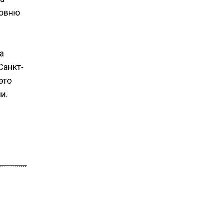
ровню
а
Санкт-
это
и.