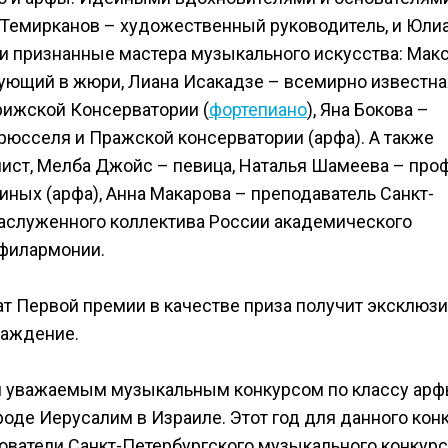
 Темирканов – художественный руководитель, и Юли
и признанные мастера музыкального искусства: Мак
ующий в жюри, Лиана Исакадзе – всемирно известна
рижской Консерватории (
фортепиано
), Яна Бокова –
юсселя и Пражской консерватории (арфа). А также
лист, Мелба Джойс – певица, Наталья Шамеева – про
ных (арфа), Анна Макарова – преподаватель Санкт-
Заслуженного коллектива России академического
 филармонии.
ат Первой премии в качестве приза получит эксклюз
раждение.
и уважаемым музыкальным конкурсом по классу ар
роде Иерусалим в Израиле. Этот год для данного кон
нователи Санкт-Петербургского музыкального конкурс