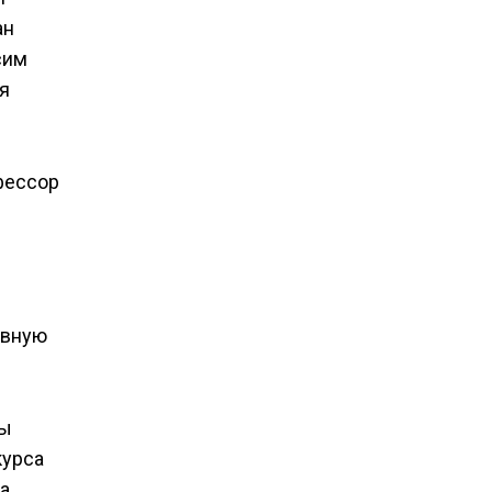
ан
сим
я
фессор
ивную
фы
курса
а