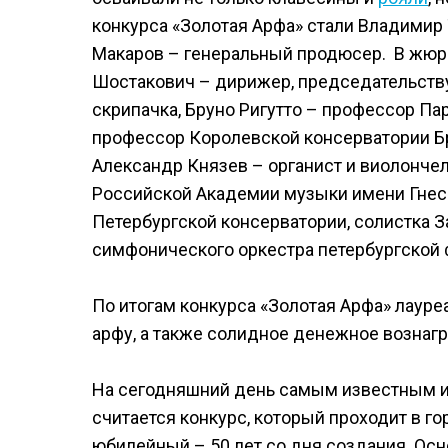
конкурса «Золотая Арфа» стали Владимир
Макаров – генеральный продюсер. В жюр
Шостакович – дирижер, председательств
скрипачка, Бруно Ригутто – профессор Па
профессор Королевской консерватории Бр
Александр Князев – органист и виолонче
Российской Академии музыки имени Гнеси
Петербургской консерватории, солистка 
симфонического оркестра петербургской
По итогам конкурса «Золотая Арфа» лауре
арфу, а также солидное денежное вознаг
На сегодняшний день самым известным 
считается конкурс, который проходит в го
юбилейный – 50 лет со дня создания. Ос