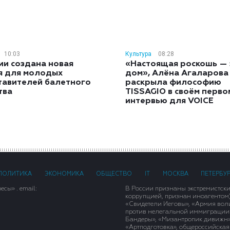
10:03
Культура
08:28
ии создана новая
«Настоящая роскошь — 
я для молодых
дом», Алёна Агаларова
тавителей балетного
раскрыла философию
тва
TISSAGIO в своём перво
интервью для VOICE
ПОЛИТИКА
ЭКОНОМИКА
ОБЩЕСТВО
IT
МОСКВА
ПЕТЕРБУ
сы» . email:
В России признаны экстремистск
коррупцией, признан иноагентом
«Свидетели Иеговы», «Армия вол
против нелегальной иммиграции»,
Бандеры», «Мизантропик дивижн»
«Артподготовка», общероссийская