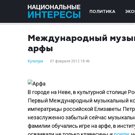
ПОЛИТИКА
ЭКО
Международный музык
арфы
Культура
07 февраля 2012 18:46
В городе на Неве, в культурной столице Р
Первый Международный музыкальный кон
императрицы российской Елизаветы Петро
незаслуженно забытый сейчас музыкальн
фамилии обучались игре на арфе, в инст
осваивали не только клавесины и
рояли
, 