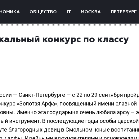
НОМИКА
ОБЩЕСТВО
IT
МОСКВА
ПЕТЕРБУРГ
альный конкурс по классу
оссии — Санкт-Петербурге — с 22 по 29 сентября прой
курс «Золотая Арфа», посвященный имени славной
вны. Именно эта государыня очень любила арфу – э
ый инструмент. В последующие годы особы царской
итуте благородных девиц в Смольном юные воспитан
но и арфы. Идейными вдохновителями и основателям