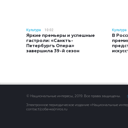
Культура
10:02
Культура
Яркие премьеры и успешные
В Росс
гастроли: «Санктъ-
преми
Петербургъ Опера»
предс
завершила 39-й сезон
искусс
© Национальные интересы, 2019. Все права защищены.
Электронное периодическое издание «Национальные интере
contact(сoбaчка)niros.ru