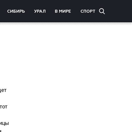
СИБИРЬ
УРАЛ
В МИРЕ
СПОРТ
дет
тот
ницы
и