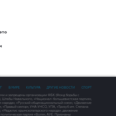
это
м
РГ
В МИРЕ
КУЛЬТУРА
ДРУГИЕ НОВОСТИ
СПОРТ
ими и запрещены организации ФБК (Фонд борьбы с
), Штабы Навального, «Национал-большевистская партия»,
и народа», «Русский общенациональный союз», «Движение
 «Правый сектор», УНА-УНСО, УПА, «Тризуб им. Степана
, «Меджлис крымскотатарского народа», движение
 политическая партия «Воля», АУЕ. Признаны