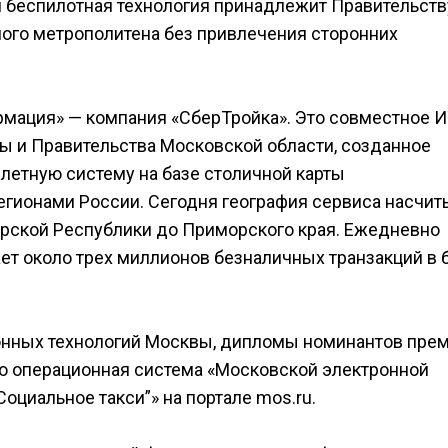
я беспилотная технология принадлежит Правительств
ного метрополитена без привлечения сторонних
мация» — компания «СберТройка». Это совместное И
ы и Правительства Московской области, созданное
илетную систему на базе столичной карты
егионами России. Сегодня география сервиса насчит
арской Республики до Приморского края. Ежедневно
ет около трех миллионов безналичных транзакций в 
онных технологий Москвы, дипломы номинантов пре
о операционная система «Московской электронной
Социальное такси”» на портале mos.ru.