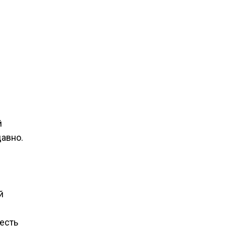
й
давно.
й
есть