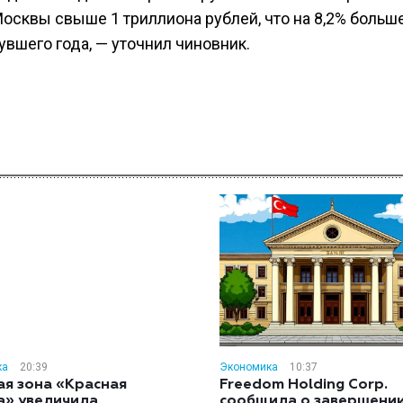
осквы свыше 1 триллиона рублей, что на 8,2% больш
увшего года, — уточнил чиновник.
ка
20:39
Экономика
10:37
ая зона «Красная
Freedom Holding Corp.
а» увеличила
сообщила о завершени