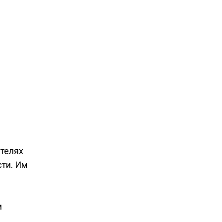
ителях
сти. Им
м