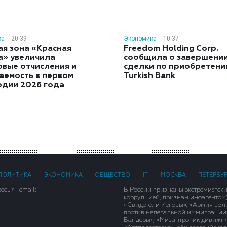
ка
20:39
Экономика
10:37
ая зона «Красная
Freedom Holding Corp.
а» увеличила
сообщила о завершени
овые отчисления и
сделки по приобретен
аемость в первом
Turkish Bank
одии 2026 года
ПОЛИТИКА
ЭКОНОМИКА
ОБЩЕСТВО
IT
МОСКВА
ПЕТЕРБУ
сы» . email:
В России признаны экстремистск
коррупцией, признан иноагентом
«Свидетели Иеговы», «Армия вол
против нелегальной иммиграции»,
Бандеры», «Мизантропик дивижн»