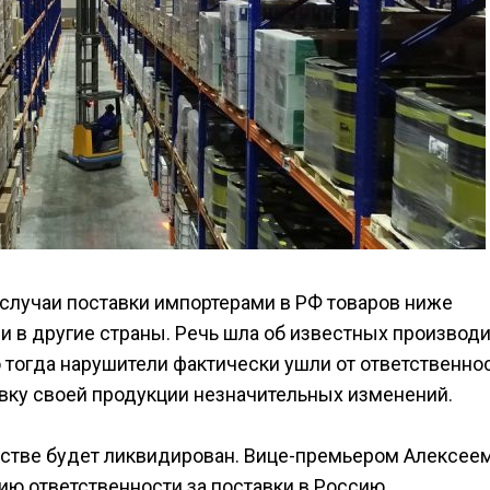
случаи поставки импортерами в РФ товаров ниже
и в другие страны. Речь шла об известных производ
 тогда нарушители фактически ушли от ответственно
вку своей продукции незначительных изменений.
льстве будет ликвидирован. Вице-премьером Алексее
ю ответственности за поставки в Россию