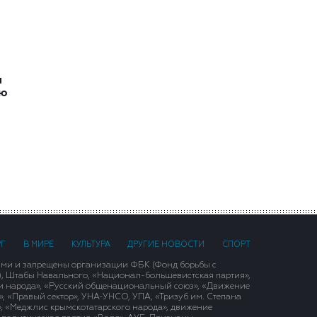
и
ию
РГ
В МИРЕ
КУЛЬТУРА
ДРУГИЕ НОВОСТИ
СПОРТ
ими и запрещены организации ФБК (Фонд борьбы с
), Штабы Навального, «Национал-большевистская партия»,
и народа», «Русский общенациональный союз», «Движение
 «Правый сектор», УНА-УНСО, УПА, «Тризуб им. Степана
, «Меджлис крымскотатарского народа», движение