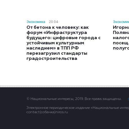
Экономика
20:04
Экономи
От бетона к человеку: как
Игорн
форум «Инфраструктура
Полян
будущего: цифровые города с
налог
устойчивым культурным
посещ
наследием» в ТПП РФ
полуг
перезагрузил стандарты
градостроительства
© Национальные интересы, 2019. Все права защищены.
Электронное периодическое издание «Национальные интере
contact(сoбaчка)niros.ru