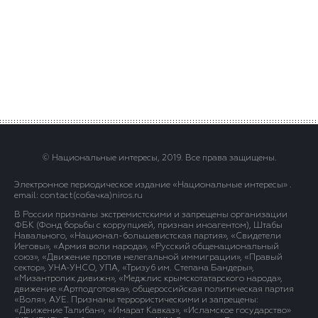
© Национальные интересы, 2019. Все права защищены.
Электронное периодическое издание «Национальные интересы» .
email: contact(сoбaчка)niros.ru
В России признаны экстремистскими и запрещены организации
ФБК (Фонд борьбы с коррупцией, признан иноагентом), Штабы
Навального, «Национал-большевистская партия», «Свидетели
Иеговы», «Армия воли народа», «Русский общенациональный
союз», «Движение против нелегальной иммиграции», «Правый
сектор», УНА-УНСО, УПА, «Тризуб им. Степана Бандеры»,
«Мизантропик дивижн», «Меджлис крымскотатарского народа»,
движение «Артподготовка», общероссийская политическая партия
«Воля», АУЕ. Признаны террористическими и запрещены:
«Движение Талибан», «Имарат Кавказ», «Исламское государство»