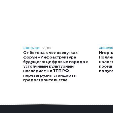
Экономика
20:04
Экономи
От бетона к человеку: как
Игорн
форум «Инфраструктура
Полян
будущего: цифровые города с
налог
устойчивым культурным
посещ
наследием» в ТПП РФ
полуг
перезагрузил стандарты
градостроительства