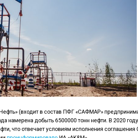
сНефть» (входит в состав ПФГ «САФМАР» предприним
да намерена добыть 6500000 тонн нефти. В 2020 году
ефти, что отвечает условиям исполнения соглашения
нии
проинформировало
ИА «AK&M».