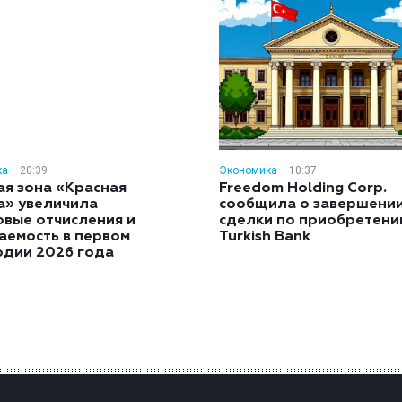
ка
20:39
Экономика
10:37
ая зона «Красная
Freedom Holding Corp.
а» увеличила
сообщила о завершени
овые отчисления и
сделки по приобретен
аемость в первом
Turkish Bank
одии 2026 года