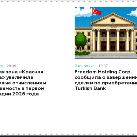
ка
20:39
Экономика
10:37
ая зона «Красная
Freedom Holding Corp.
а» увеличила
сообщила о завершени
овые отчисления и
сделки по приобретен
аемость в первом
Turkish Bank
одии 2026 года