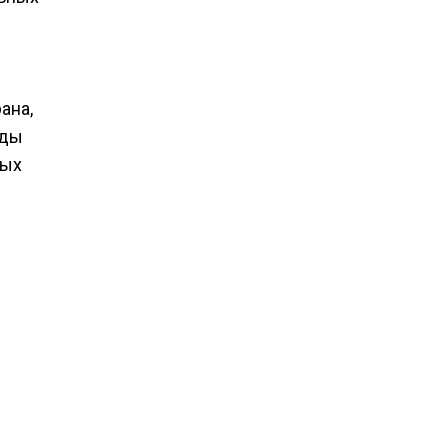
ана,
оды
ных