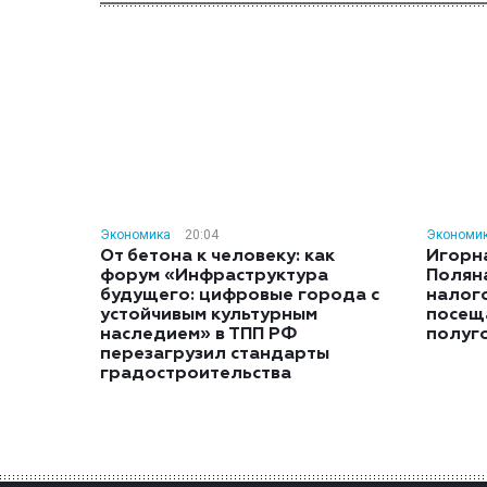
Экономика
20:04
Экономи
От бетона к человеку: как
Игорн
форум «Инфраструктура
Полян
будущего: цифровые города с
налог
устойчивым культурным
посещ
наследием» в ТПП РФ
полуг
перезагрузил стандарты
градостроительства