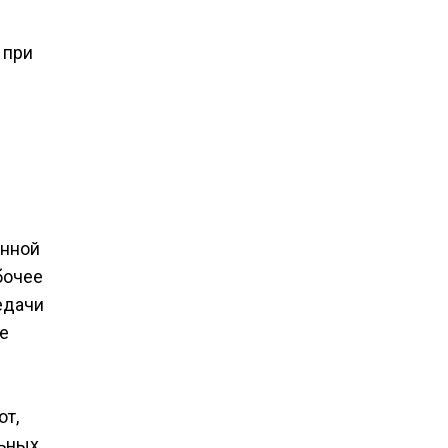
 при
м
енной
бочее
едачи
е
от,
льных