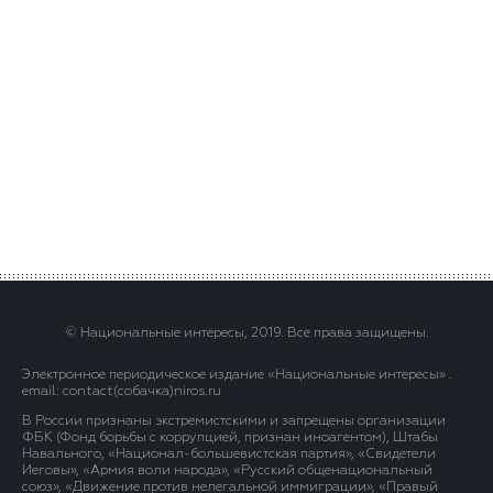
© Национальные интересы, 2019. Все права защищены.
Электронное периодическое издание «Национальные интересы» .
email: contact(сoбaчка)niros.ru
В России признаны экстремистскими и запрещены организации
ФБК (Фонд борьбы с коррупцией, признан иноагентом), Штабы
Навального, «Национал-большевистская партия», «Свидетели
Иеговы», «Армия воли народа», «Русский общенациональный
союз», «Движение против нелегальной иммиграции», «Правый