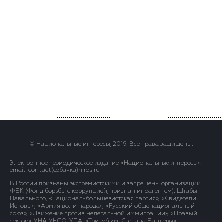
© Национальные интересы, 2019. Все права защищены.
Электронное периодическое издание «Национальные интересы» .
email: contact(сoбaчка)niros.ru
В России признаны экстремистскими и запрещены организации
ФБК (Фонд борьбы с коррупцией, признан иноагентом), Штабы
Навального, «Национал-большевистская партия», «Свидетели
Иеговы», «Армия воли народа», «Русский общенациональный
союз», «Движение против нелегальной иммиграции», «Правый
сектор», УНА-УНСО, УПА, «Тризуб им. Степана Бандеры»,