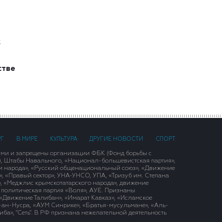
к
стве
РГ
В МИРЕ
КУЛЬТУРА
ДРУГИЕ НОВОСТИ
СПОРТ
ими и запрещены организации ФБК (Фонд борьбы с
), Штабы Навального, «Национал-большевистская партия»,
и народа», «Русский общенациональный союз», «Движение
 «Правый сектор», УНА-УНСО, УПА, «Тризуб им. Степана
, «Меджлис крымскотатарского народа», движение
 политическая партия «Воля», АУЕ. Признаны
«Движение Талибан», «Имарат Кавказ», «Исламское
д-ан-Нусра, «АУМ Синрике», «Братья-мусульмане», «Аль-
ба», "Сеть". В РФ признана нежелательной деятельность