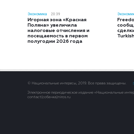
Экономика
20:39
Экономи
Игорная зона «Красная
Freedo
Поляна» увеличила
сообщ
налоговые отчисления и
сделк
посещаемость в первом
Turkis
полугодии 2026 года
© Национальные интересы, 2019. Все права защищены.
Электронное периодическое издание «Национальные интере
contact(сoбaчка)niros.ru