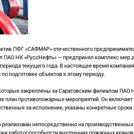
актив ПФГ «САФМАР» отечественного предпринимате
ал ПАО НК «РуссНефть» — предпринял комплекс мер 
ериода текущего года. В настоящее время компани
по подготовке объектов к этому периоду.
, которые закреплены за Саратовским филиалом ПАО 
ие план противопожарных мероприятий. Он включает 
тственные за исполнение, указаны конкретные сроки.
ер реализован непосредственно на производственных
ерки работоспособности внутренних пожарных кранов