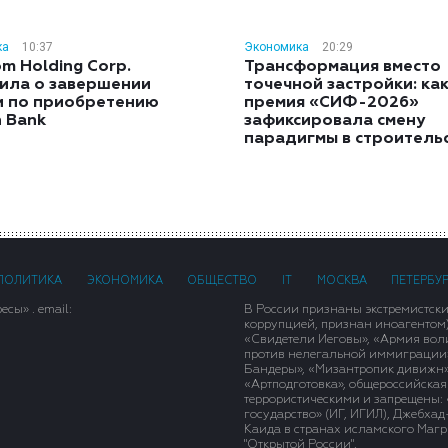
ка
10:37
Экономика
20:29
m Holding Corp.
Трансформация вместо
ила о завершении
точечной застройки: ка
и по приобретению
премия «СИФ-2026»
h Bank
зафиксировала смену
парадигмы в строитель
ПОЛИТИКА
ЭКОНОМИКА
ОБЩЕСТВО
IT
МОСКВА
ПЕТЕРБУ
сы» . email:
В России признаны экстремистск
коррупцией, признан иноагентом
«Свидетели Иеговы», «Армия вол
против нелегальной иммиграции»,
Бандеры», «Мизантропик дивижн»
«Артподготовка», общероссийская
террористическими и запрещены: 
государство» (ИГ, ИГИЛ), Джебха
Каида в странах исламского Магри
"Открытой России".