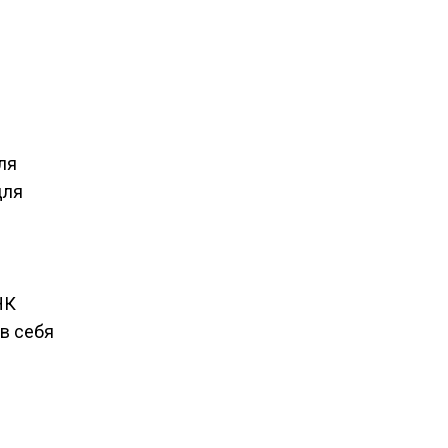
ля
для
я
НК
в себя
.