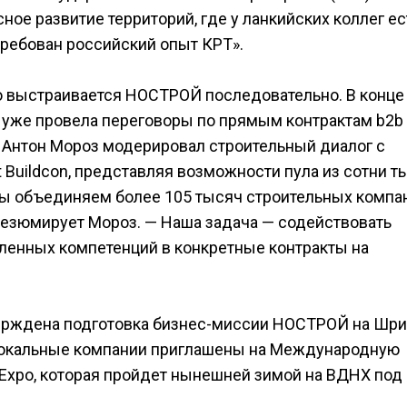
ое развитие территорий, где у ланкийских коллег ес
ребован российский опыт КРТ».
 выстраивается НОСТРОЙ последовательно. В конце
 уже провела переговоры по прямым контрактам b2b
а Антон Мороз модерировал строительный диалог с
 Buildcon, представляя возможности пула из сотни т
ы объединяем более 105 тысяч строительных компа
резюмирует Мороз. — Наша задача — содействовать
ленных компетенций в конкретные контракты на
верждена подготовка бизнес-миссии НОСТРОЙ на Шри
и локальные компании приглашены на Международную
Expo, которая пройдет нынешней зимой на ВДНХ под