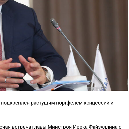
у подкреплен растущим портфелем концессий и
бочая встреча главы Минстроя Ирека Файзуллина с