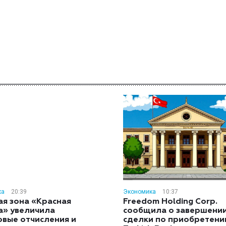
ка
20:39
Экономика
10:37
ая зона «Красная
Freedom Holding Corp.
а» увеличила
сообщила о завершени
овые отчисления и
сделки по приобретен