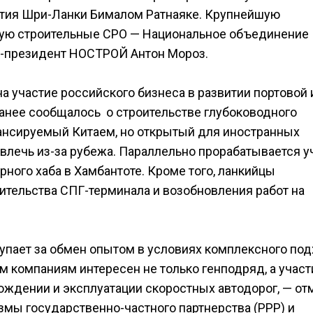
ития Шри-Ланки Бималом Ратнаяке. Крупнейшую
ую строительные СРО — Национальное объединение
е-президент НОСТРОЙ Антон Мороз.
а участие российского бизнеса в развитии портовой 
ранее сообщалось о строительстве глубоководного
нансируемый Китаем, но открытый для иностранных
влечь из-за рубежа. Параллельно прорабатывается у
рного хаба в Хамбантоте. Кроме того, ланкийцы
ительства СПГ-терминала и возобновления работ на
пает за обмен опытом в условиях комплексного под
м компаниям интересен не только генподряд, а участ
ождении и эксплуатации скоростных автодорог, — от
змы государственно-частного партнерства (PPP) и