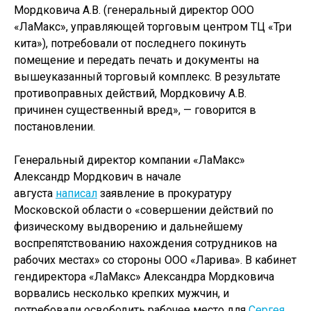
Мордковича А.В. (генеральный директор ООО
«ЛаМакс», управляющей торговым центром ТЦ «Три
кита»), потребовали от последнего покинуть
помещение и передать печать и документы на
вышеуказанный торговый комплекс. В результате
противоправных действий, Мордковичу А.В.
причинен существенный вред», — говорится в
постановлении.
Генеральный директор компании «ЛаМакс»
Александр Мордкович в начале
августа
написал
заявление в прокуратуру
Московской области о «совершении действий по
физическому выдворению и дальнейшему
воспрепятствованию нахождения сотрудников на
рабочих местах» со стороны ООО «Ларива». В кабинет
гендиректора «ЛаМакс» Александра Мордковича
ворвались несколько крепких мужчин, и
потребовали освободить рабочее место для
Сергея