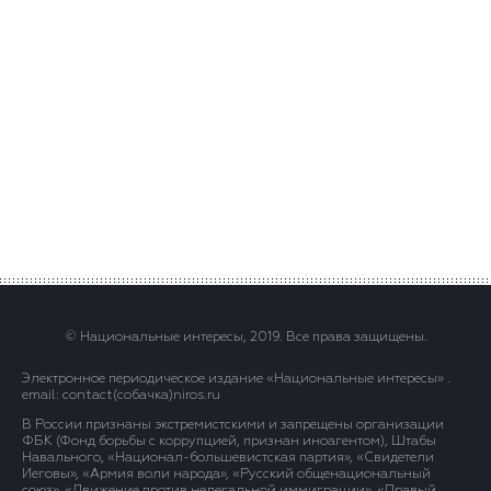
© Национальные интересы, 2019. Все права защищены.
Электронное периодическое издание «Национальные интересы» .
email: contact(сoбaчка)niros.ru
В России признаны экстремистскими и запрещены организации
ФБК (Фонд борьбы с коррупцией, признан иноагентом), Штабы
Навального, «Национал-большевистская партия», «Свидетели
Иеговы», «Армия воли народа», «Русский общенациональный