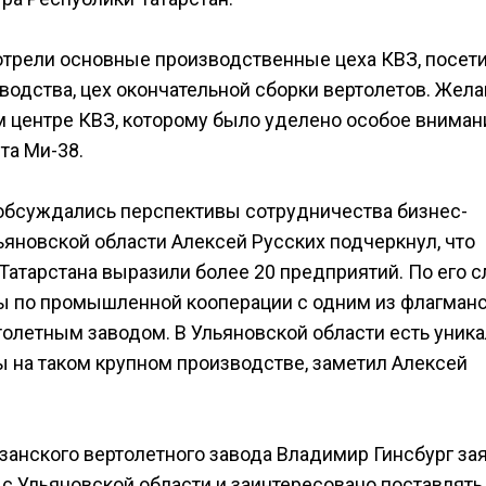
отрели основные производственные цеха КВЗ, посет
зводства, цех окончательной сборки вертолетов. Же
 центре КВЗ, которому было уделено особое вниман
та Ми-38.
 обсуждались перспективы сотрудничества бизнес-
ьяновской области Алексей Русских подчеркнул, что
атарстана выразили более 20 предприятий. По его с
вы по промышленной кооперации с одним из флагман
толетным заводом. В Ульяновской области есть уник
ы на таком крупном производстве, заметил Алексей
анского вертолетного завода Владимир Гинсбург зая
с Ульяновской области и заинтересовано поставлять 