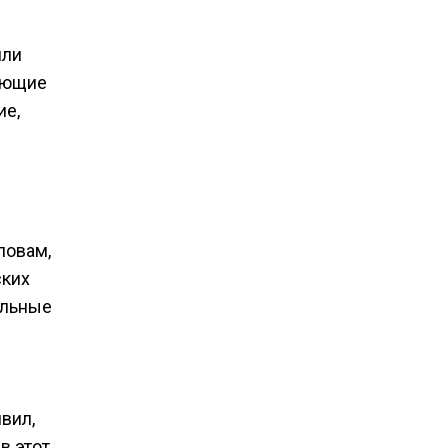
или
лающие
ие,
ловам,
ских
альные
вил,
в этот