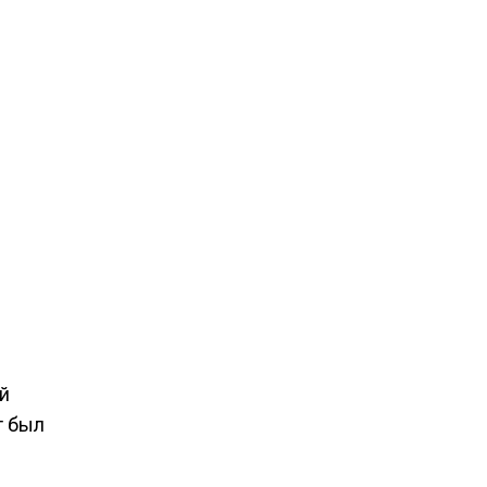
й
т был