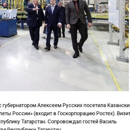
 с губернатором Алексеем Русских посетила Казански
леты России» (входит в Госкорпорацию Ростех). Визи
спублику Татарстан. Сопровождал гостей Василь
ра Республики Татарстан.