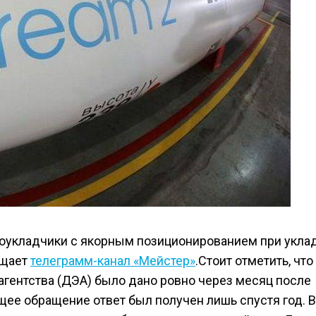
убоукладчики с якорным позиционированием при укла
бщает
телеграмм-канал «Мейстер»
.Стоит отметить, что
агентства (ДЭА) было дано ровно через месяц после
щее обращение ответ был получен лишь спустя год. В