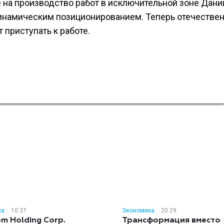
 на производство работ в исключительной зоне Дани
динамическим позиционированием. Теперь отечестве
приступать к работе.
ка
10:37
Экономика
20:29
m Holding Corp.
Трансформация вместо