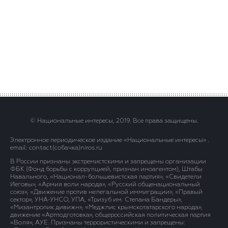
© Национальные интересы, 2019. Все права защищены.
Электронное периодическое издание «Национальные интересы» .
email: contact(сoбaчка)niros.ru
В России признаны экстремистскими и запрещены организации
ФБК (Фонд борьбы с коррупцией, признан иноагентом), Штабы
Навального, «Национал-большевистская партия», «Свидетели
Иеговы», «Армия воли народа», «Русский общенациональный
союз», «Движение против нелегальной иммиграции», «Правый
сектор», УНА-УНСО, УПА, «Тризуб им. Степана Бандеры»,
«Мизантропик дивижн», «Меджлис крымскотатарского народа»,
движение «Артподготовка», общероссийская политическая партия
«Воля», АУЕ. Признаны террористическими и запрещены: