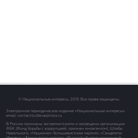
© Национальные интересы, 2019. Все права защищены.
Электронное периодическое издание «Национальные интересы» .
email: contact(сoбaчка)niros.ru
В России признаны экстремистскими и запрещены организации
ФБК (Фонд борьбы с коррупцией, признан иноагентом), Штабы
Навального, «Национал-большевистская партия», «Свидетели