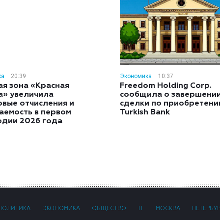
ка
20:39
Экономика
10:37
ая зона «Красная
Freedom Holding Corp.
а» увеличила
сообщила о завершени
овые отчисления и
сделки по приобретен
аемость в первом
Turkish Bank
одии 2026 года
ПОЛИТИКА
ЭКОНОМИКА
ОБЩЕСТВО
IT
МОСКВА
ПЕТЕРБУ