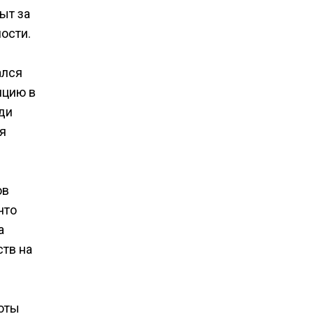
ыт за
ности.
ался
нцию в
еди
я
ов
что
а
ств на
оты