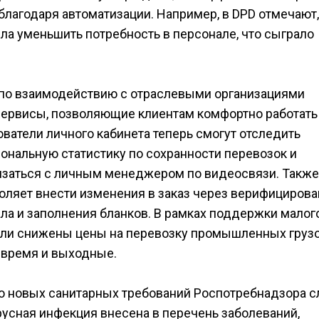
благодаря автоматизации. Например, в DPD отмечают,
ла уменьшить потребность в персонале, что сыграло
 по взаимодействию с отраслевыми организациями
сервисы, позволяющие клиентам комфортно работать
ватели личного кабинета теперь смогут отследить
сональную статистику по сохранности перевозок и
язаться с личным менеджером по видеосвязи. Также
воляет внести изменения в заказ через верифициров
ла и заполнения бланков. В рамках поддержки малог
ыли снижены цены на перевозку промышленных грузо
 время и выходные.
нию новых санитарных требований Роспотребнадзора 
русная инфекция внесена в перечень заболеваний,