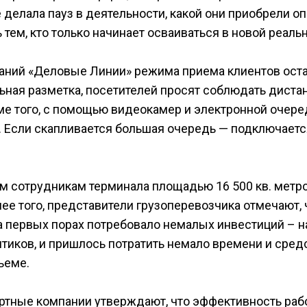
делала пауз в деятельности, какой они приобрели оп
 тем, кто только начинает осваиваться в новой реаль
мпаний «Деловые Линии» режима приема клиентов ост
льная разметка, посетителей просят соблюдать диста
роме того, с помощью видеокамер и электронной очер
. Если скапливается большая очередь — подключаетс
м сотрудникам терминала площадью 16 500 кв. метр
ее того, представители грузоперевозчика отмечают, 
а первых порах потребовало немалых инвестиций – н
тиков, и пришлось потратить немало времени и сред
ъеме.
ртные компании утверждают, что эффективность раб