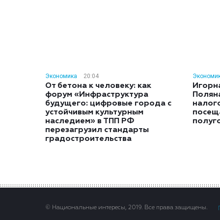
Экономика
20:04
Экономи
От бетона к человеку: как
Игорн
форум «Инфраструктура
Полян
будущего: цифровые города с
налог
устойчивым культурным
посещ
наследием» в ТПП РФ
полуг
перезагрузил стандарты
градостроительства
© Национальные интересы, 2019. Все права защищены.