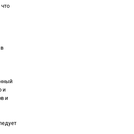
 что
 в
анный
о и
в и
следует