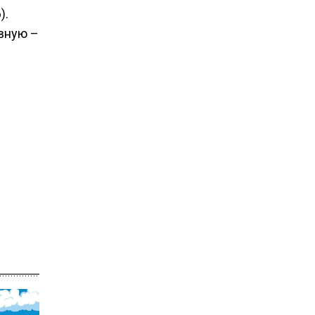
).
овную –