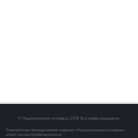
© Национальные интересы, 2019. Все права защищены.
Электронное периодическое издание «Национальные интересы» .
email: contact(сoбaчка)niros.ru