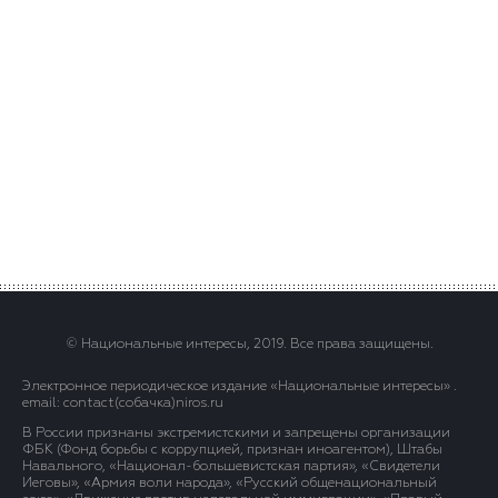
© Национальные интересы, 2019. Все права защищены.
Электронное периодическое издание «Национальные интересы» .
email: contact(сoбaчка)niros.ru
В России признаны экстремистскими и запрещены организации
ФБК (Фонд борьбы с коррупцией, признан иноагентом), Штабы
Навального, «Национал-большевистская партия», «Свидетели
Иеговы», «Армия воли народа», «Русский общенациональный