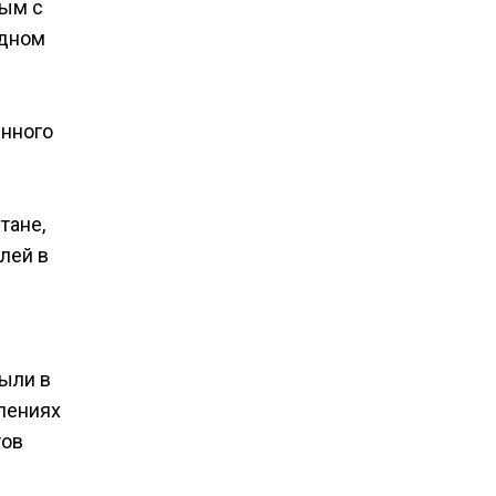
ным с
одном
енного
тане,
лей в
были в
влениях
тов