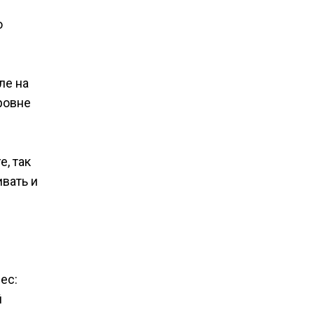
о
ле на
ровне
, так
ивать и
ес:
й