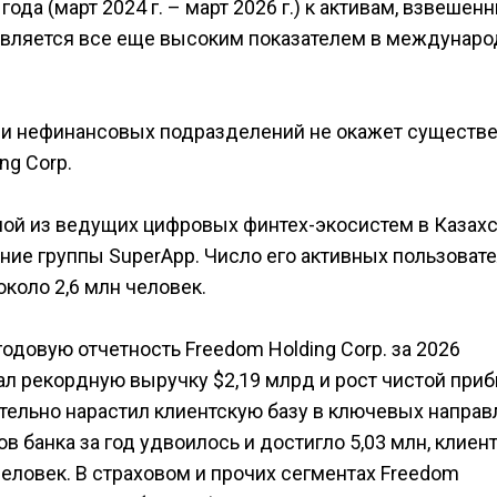
ода (март 2024 г. – март 2026 г.) к активам, взвешен
о является все еще высоким показателем в междунар
х и нефинансовых подразделений не окажет существ
ng Corp.
ной из ведущих цифровых финтех-экосистем в Казахс
ие группы SuperApp. Число его активных пользовате
около 2,6 млн человек.
одовую отчетность Freedom Holding Corp. за 2026
ал рекордную выручку $2,19 млрд и рост чистой при
чительно нарастил клиентскую базу в ключевых напра
ов банка за год удвоилось и достигло 5,03 млн, клиен
человек. В страховом и прочих сегментах Freedom