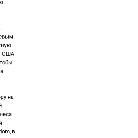
по
а
чевым
тную
 в США
чтобы
в.
ру на
й
знеса
й
dom, в