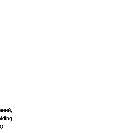
аний,
lding
АО