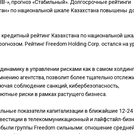
B-», прогноз «Стабильный». Долгосрочные рейтинги
тан» по национальной шкале Казахстана повышены д
 кредитный рейтинг Казахстана по национальной шка
огнозом. Рейтинг Freedom Holding Corp. остался на у
 динамику в управлении рисками как в самом холдинге
 мнению агентства, позволит более тщательно отслеж
лючая соблюдение санкций, кибербезопасность,
лютные риски в рамках растущего бизнеса.
сильные показатели капитализации в ближайшие 12-24
вестиции в телекоммуникационный и лайфстайл-бизн
ибыли группы Freedom сильными: отношение средне