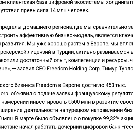
лом клиентская база цифровой экосистемы холдинга 
сутствия превысила 14 млн человек.
пределы домашнего региона, где мы сравнительно з
строить эффективную бизнес-модель, является клю
 развития. Мы уже хорошо растем в Европе, мы впло
брокерской лицензий в Турции, активно развиваемся
акопили достаточный опыт, компетенции и ресурсы, 
не», — заявил СЕО Freedom Holding Corp. Тимур Турло
ского бизнеса Freedom в Европе достигло 453 тыс.
Corp. объявил о подаче заявки французскому регулято
о намерении инвестировать €500 млн в развитие свое
асширение деятельности на турецком направлении би
 млн. В марте было объявлено о покупке 99,32% акци
икистане начал работать дочерний цифровой банк Free