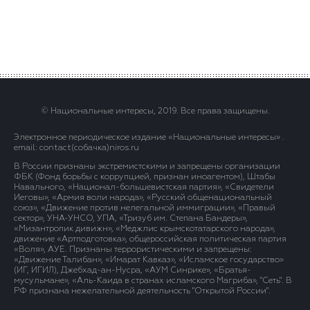
© Национальные интересы, 2019. Все права защищены.
Электронное периодическое издание «Национальные интересы» .
email: contact(сoбaчка)niros.ru
В России признаны экстремистскими и запрещены организации
ФБК (Фонд борьбы с коррупцией, признан иноагентом), Штабы
Навального, «Национал-большевистская партия», «Свидетели
Иеговы», «Армия воли народа», «Русский общенациональный
союз», «Движение против нелегальной иммиграции», «Правый
сектор», УНА-УНСО, УПА, «Тризуб им. Степана Бандеры»,
«Мизантропик дивижн», «Меджлис крымскотатарского народа»,
движение «Артподготовка», общероссийская политическая партия
«Воля», АУЕ. Признаны террористическими и запрещены:
«Движение Талибан», «Имарат Кавказ», «Исламское государство»
(ИГ, ИГИЛ), Джебхад-ан-Нусра, «АУМ Синрике», «Братья-
мусульмане», «Аль-Каида в странах исламского Магриба», "Сеть". В
РФ признана нежелательной деятельность "Открытой России".