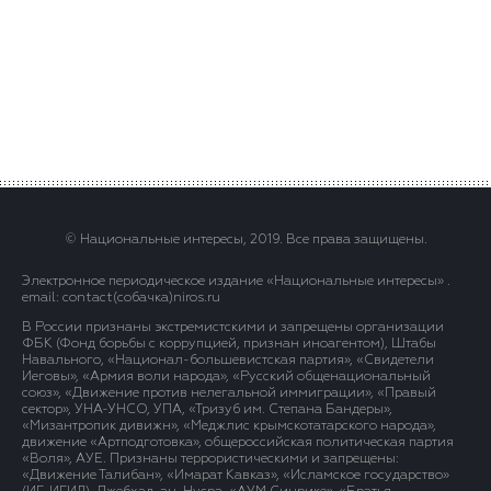
© Национальные интересы, 2019. Все права защищены.
Электронное периодическое издание «Национальные интересы» .
email: contact(сoбaчка)niros.ru
В России признаны экстремистскими и запрещены организации
ФБК (Фонд борьбы с коррупцией, признан иноагентом), Штабы
Навального, «Национал-большевистская партия», «Свидетели
Иеговы», «Армия воли народа», «Русский общенациональный
союз», «Движение против нелегальной иммиграции», «Правый
сектор», УНА-УНСО, УПА, «Тризуб им. Степана Бандеры»,
«Мизантропик дивижн», «Меджлис крымскотатарского народа»,
движение «Артподготовка», общероссийская политическая партия
«Воля», АУЕ. Признаны террористическими и запрещены:
«Движение Талибан», «Имарат Кавказ», «Исламское государство»