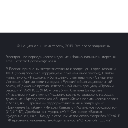
© Национальные интересы, 2019. Все права защищены.
Электронное периодическое издание «Национальные интересы» .
email: contact(сoбaчка)niros.ru
В России признаны экстремистскими и запрещены организации
ФБК (Фонд борьбы с коррупцией, признан иноагентом), Штабы
Навального, «Национал-большевистская партия», «Свидетели
Иеговы», «Армия воли народа», «Русский общенациональный
союз», «Движение против нелегальной иммиграции», «Правый
сектор», УНА-УНСО, УПА, «Тризуб им. Степана Бандеры»,
«Мизантропик дивижн», «Меджлис крымскотатарского народа»,
движение «Артподготовка», общероссийская политическая партия
«Воля», АУЕ. Признаны террористическими и запрещены:
«Движение Талибан», «Имарат Кавказ», «Исламское государство»
(ИГ, ИГИЛ), Джебхад-ан-Нусра, «АУМ Синрике», «Братья-
мусульмане», «Аль-Каида в странах исламского Магриба», "Сеть". В
РФ признана нежелательной деятельность "Открытой России".