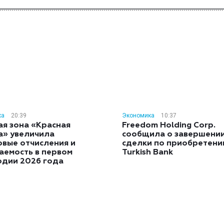
ка
20:39
Экономика
10:37
ая зона «Красная
Freedom Holding Corp.
а» увеличила
сообщила о завершени
овые отчисления и
сделки по приобретен
аемость в первом
Turkish Bank
одии 2026 года