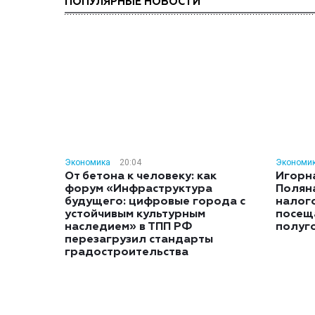
ПОПУЛЯРНЫЕ НОВОСТИ
Экономика
20:04
Экономи
От бетона к человеку: как
Игорн
форум «Инфраструктура
Полян
будущего: цифровые города с
налог
устойчивым культурным
посещ
наследием» в ТПП РФ
полуг
перезагрузил стандарты
градостроительства