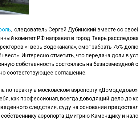
роль
, следователь Сергей Дубинский вместе со свое
енный комитет РФ направил в город Тверь расследов
ректоров «Тверь Водоканала», смог забрать 75% дол
вест». Интересно отметить, что передача доли в ус
енную собственность состоялась на безвозмездной о
ано соответствующее соглашение.
ла по теракту в московском аэропорту «Домодедово»
ебя, как профессионал, всегда доводящий дело до ко
оведенного следствия, суду на основании предостав
р собственнику аэропорта Дмитрию Каменщику и нал