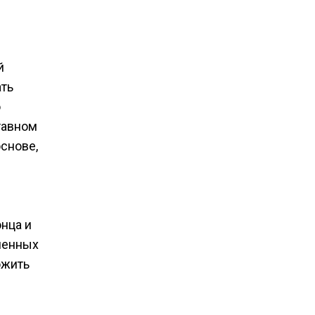
й
ать
ю
тавном
снове,
нца и
ленных
ожить