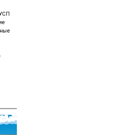
КУСП
ие
нные
е