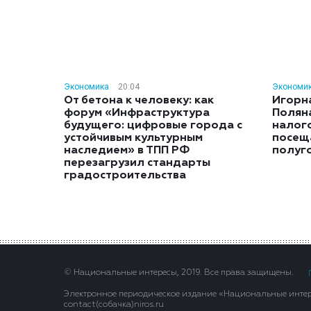
Экономика
20:04
Экономи
От бетона к человеку: как
Игорн
форум «Инфраструктура
Полян
будущего: цифровые города с
налог
устойчивым культурным
посещ
наследием» в ТПП РФ
полуг
перезагрузил стандарты
градостроительства
© Национальные интересы, 2019. Все права защищены.
Электронное периодическое издание «Национальные интере
contact(сoбaчка)niros.ru