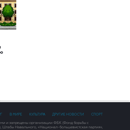
и
ию
РГ
В МИРЕ
КУЛЬТУРА
ДРУГИЕ НОВОСТИ
СПОРТ
ими и запрещены организации ФБК (Фонд борьбы с
), Штабы Навального, «Национал-большевистская партия»,