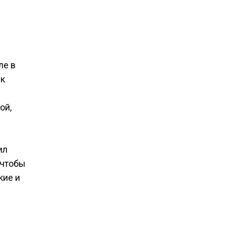
ле в
ик
и
ой,
ил
 чтобы
кие и