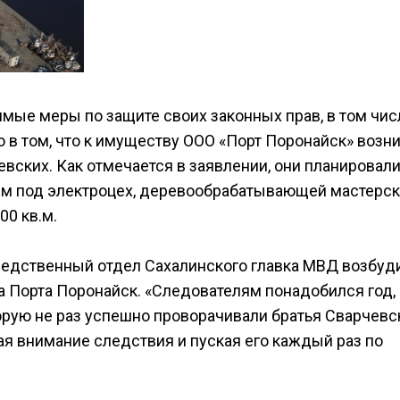
мые меры по защите своих законных прав, в том чис
о в том, что к имуществу ООО «Порт Поронайск» возн
евских. Как отмечается в заявлении, они планировал
 под электроцех, деревообрабатывающей мастерск
0 кв.м.
следственный отдел Сахалинского главка МВД возбуд
а Порта Поронайск. «Следователям понадобился год,
орую не раз успешно проворачивали братья Сварчевс
ая внимание следствия и пуская его каждый раз по