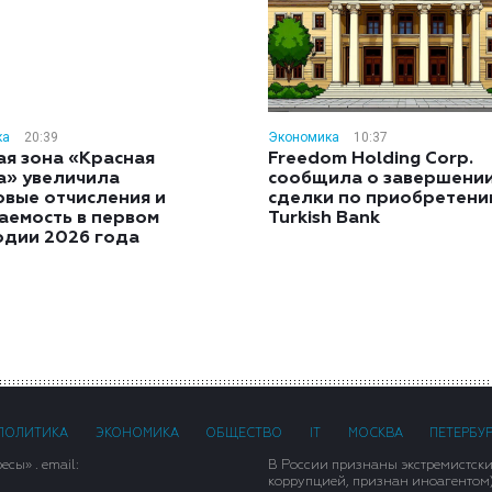
ка
20:39
Экономика
10:37
ая зона «Красная
Freedom Holding Corp.
а» увеличила
сообщила о завершени
овые отчисления и
сделки по приобретен
аемость в первом
Turkish Bank
одии 2026 года
ПОЛИТИКА
ЭКОНОМИКА
ОБЩЕСТВО
IT
МОСКВА
ПЕТЕРБУ
сы» . email:
В России признаны экстремистск
коррупцией, признан иноагентом