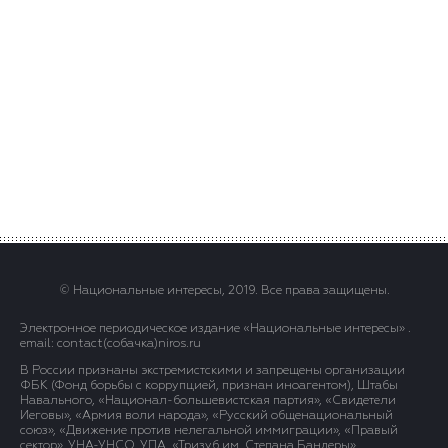
© Национальные интересы, 2019. Все права защищены.
Электронное периодическое издание «Национальные интересы» .
email: contact(сoбaчка)niros.ru
В России признаны экстремистскими и запрещены организации
ФБК (Фонд борьбы с коррупцией, признан иноагентом), Штабы
Навального, «Национал-большевистская партия», «Свидетели
Иеговы», «Армия воли народа», «Русский общенациональный
союз», «Движение против нелегальной иммиграции», «Правый
сектор», УНА-УНСО, УПА, «Тризуб им. Степана Бандеры»,