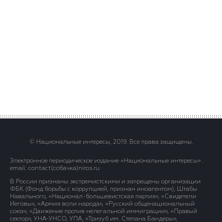
© Национальные интересы, 2019. Все права защищены.
Электронное периодическое издание «Национальные интересы» .
email: contact(сoбaчка)niros.ru
В России признаны экстремистскими и запрещены организации
ФБК (Фонд борьбы с коррупцией, признан иноагентом), Штабы
Навального, «Национал-большевистская партия», «Свидетели
Иеговы», «Армия воли народа», «Русский общенациональный
союз», «Движение против нелегальной иммиграции», «Правый
сектор», УНА-УНСО, УПА, «Тризуб им. Степана Бандеры»,