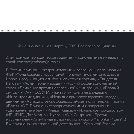
© Национальные интересы, 2019. Все права защищены.
Электронное периодическое издание «Национальные интересы» .
email: contact(сoбaчка)niros.ru
В России признаны экстремистскими и запрещены организации
ФБК (Фонд борьбы с коррупцией, признан иноагентом), Штабы
Навального, «Национал-большевистская партия», «Свидетели
Иеговы», «Армия воли народа», «Русский общенациональный
союз», «Движение против нелегальной иммиграции», «Правый
сектор», УНА-УНСО, УПА, «Тризуб им. Степана Бандеры»,
«Мизантропик дивижн», «Меджлис крымскотатарского народа»,
движение «Артподготовка», общероссийская политическая партия
«Воля», АУЕ. Признаны террористическими и запрещены:
«Движение Талибан», «Имарат Кавказ», «Исламское государство»
(ИГ, ИГИЛ), Джебхад-ан-Нусра, «АУМ Синрике», «Братья-
мусульмане», «Аль-Каида в странах исламского Магриба», "Сеть". В
РФ признана нежелательной деятельность "Открытой России".