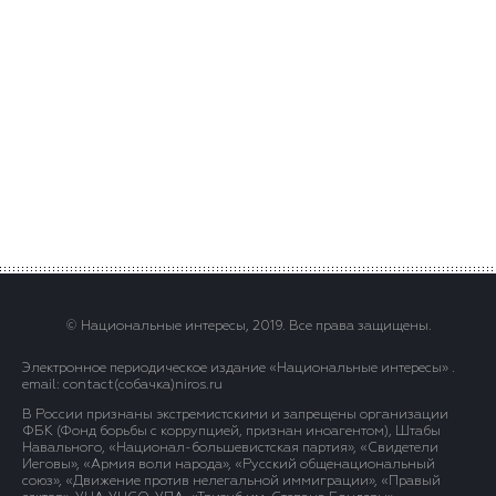
© Национальные интересы, 2019. Все права защищены.
Электронное периодическое издание «Национальные интересы» .
email: contact(сoбaчка)niros.ru
В России признаны экстремистскими и запрещены организации
ФБК (Фонд борьбы с коррупцией, признан иноагентом), Штабы
Навального, «Национал-большевистская партия», «Свидетели
Иеговы», «Армия воли народа», «Русский общенациональный
союз», «Движение против нелегальной иммиграции», «Правый