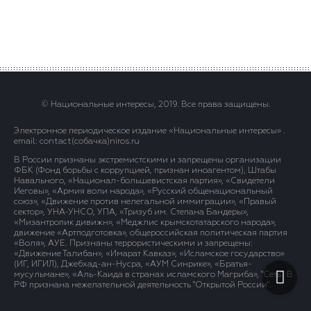
© Национальные интересы, 2019. Все права защищены.
Электронное периодическое издание «Национальные интересы» .
email: contact(сoбaчка)niros.ru
В России признаны экстремистскими и запрещены организации
ФБК (Фонд борьбы с коррупцией, признан иноагентом), Штабы
Навального, «Национал-большевистская партия», «Свидетели
Иеговы», «Армия воли народа», «Русский общенациональный
союз», «Движение против нелегальной иммиграции», «Правый
сектор», УНА-УНСО, УПА, «Тризуб им. Степана Бандеры»,
«Мизантропик дивижн», «Меджлис крымскотатарского народа»,
движение «Артподготовка», общероссийская политическая партия
«Воля», АУЕ. Признаны террористическими и запрещены:
«Движение Талибан», «Имарат Кавказ», «Исламское государство»
(ИГ, ИГИЛ), Джебхад-ан-Нусра, «АУМ Синрике», «Братья-
мусульмане», «Аль-Каида в странах исламского Магриба», "Сеть". В
РФ признана нежелательной деятельность "Открытой России".