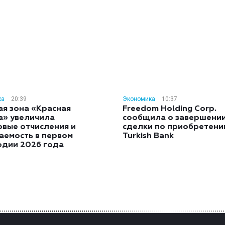
ка
20:39
Экономика
10:37
ая зона «Красная
Freedom Holding Corp.
а» увеличила
сообщила о завершени
овые отчисления и
сделки по приобретен
аемость в первом
Turkish Bank
одии 2026 года