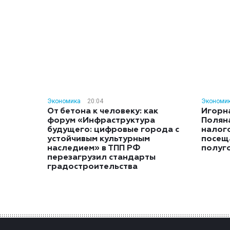
Экономика
20:04
Экономи
От бетона к человеку: как
Игорн
форум «Инфраструктура
Полян
будущего: цифровые города с
налог
устойчивым культурным
посещ
наследием» в ТПП РФ
полуг
перезагрузил стандарты
градостроительства