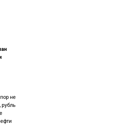
ман
и
 пор не
 рубль
е
нефти