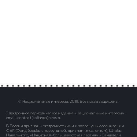
© Национальные интересы, 2019. Все права защищены.
Электронное периодическое издание «Национальные интересы» .
email: contact(сoбaчка)niros.ru
В России признаны экстремистскими и запрещены организации
ФБК (Фонд борьбы с коррупцией, признан иноагентом), Штабы
Навального, «Национал-большевистская партия», «Свидетели